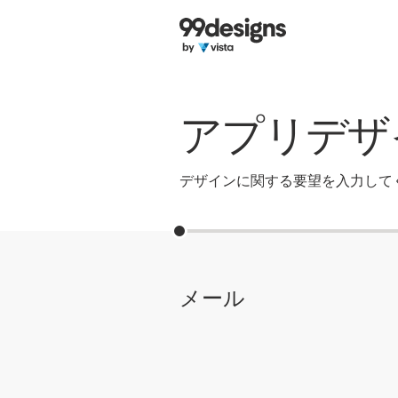
ホーム
カカテゴリー一覧
アプリデザ
ご利用の流れ
デザイナーを探す
デザインに関する要望を入力して
インスピレーション
99designs Pro
メール
デ
ザ
イ
ン