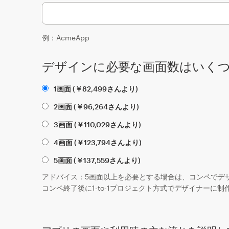
例：AcmeApp
デザインに必要な画面数はいく
1画面 (
￥
82,499
さんより)
2画面 (
￥
96,264
さんより)
3画面 (
￥
110,029
さんより)
4画面 (
￥
123,794
さんより)
5画面 (
￥
137,559
さんより)
アドバイス：5画面以上を必要とする場合は、コンペでデ
コンペ終了後に1-to-1プロジェクト方式でデザイナーに