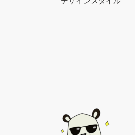
デザインスタイル
サ
ポ
ー
ト
+1 800 513 1678
ヘルプセンター
リ
ソ
ー
ス