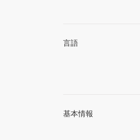
サ
ー
ビ
ス
デザインコンペ
言語
1-to-1プロジェクト
デザイナーを探す
インスピレーションを得る
99designs Studio
基本情報
99designs Pro