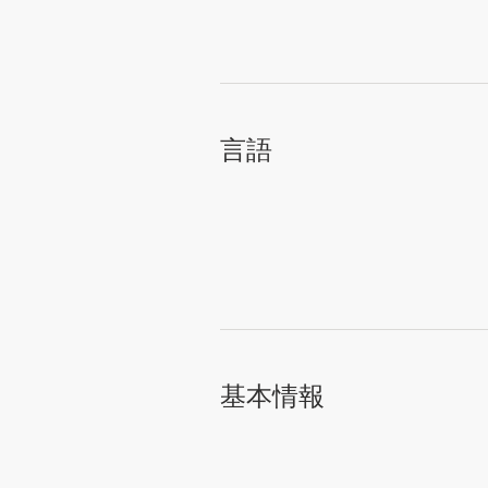
サ
ー
ビ
ス
デザインコンペ
言語
1-to-1プロジェクト
デザイナーを探す
インスピレーションを得る
99designs Studio
基本情報
99designs Pro