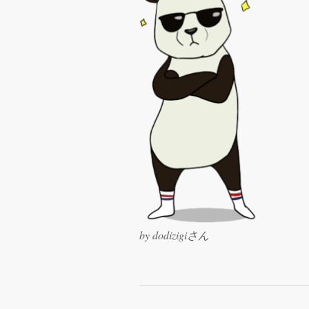
サ
ポ
ー
ト
+1 800 513 1678
ヘルプセンター
by dodizigiさん
リ
ソ
ー
ス