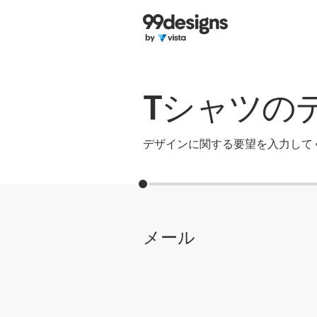
ホーム
カカテゴリー一覧
Tシャツの
ご利用の流れ
デザイナーを探す
デザインに関する要望を入力して
インスピレーション
99designs Pro
メール
デ
ザ
イ
ン