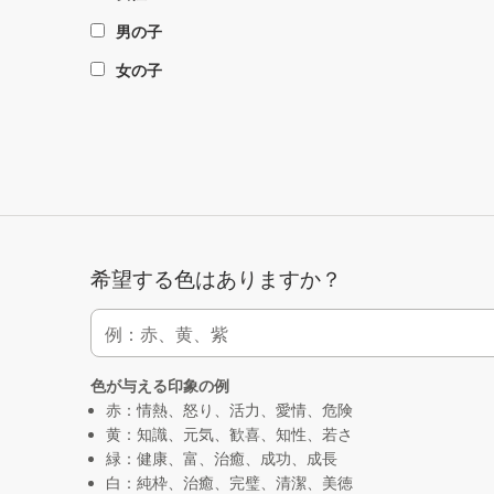
男の子
女の子
希望する色はありますか？
色が与える印象の例
赤：情熱、怒り、活力、愛情、危険
黄：知識、元気、歓喜、知性、若さ
緑：健康、富、治癒、成功、成長
白：純枠、治癒、完璧、清潔、美徳