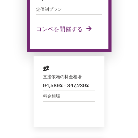
サ
定価制プラン
ー
ビ
ス
コンペを開催する
デザインコンペ
1-to-1プロジェクト
デザイナーを探す
直接依頼の料金相場
94,589¥ - 347,239¥
インスピレーションを得る
料金相場
99designs Studio
99designs Pro