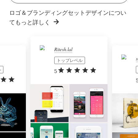
ロゴ＆ブランディングセットデザインについ
てもっと詳しく
Ritesh.lal
s
トップレベル
ル
5