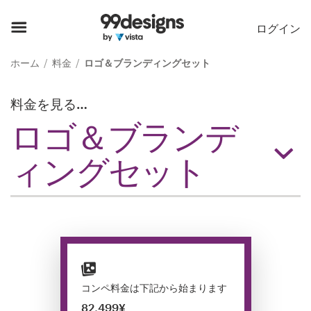
ホーム
ログイン
カカテゴリー一覧
ホーム
料金
ロゴ＆ブランディングセット
ご利用の流れ
料金を見る…
ロゴ＆ブランデ
デザイナーを探す
ィングセット
インスピレーション
99designs Pro
デ
ザ
コンペ料金は下記から始まります
イ
82,499¥
ン