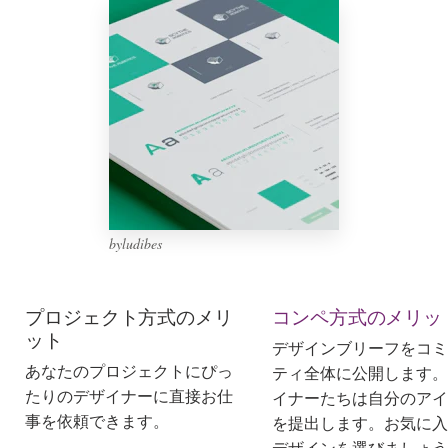
デ
ザ
イ
ン
を
依
頼
す
る
ロゴデザイン
byludibes
名刺
プロジェクト方式のメリ
コンペ方式のメリッ
ット
Webデザイン
デザインブリーフをコミ
あなたのプロジェクトにぴっ
ティ全体に公開します。
ブランドガイドライン
たりのデザイナーに直接お仕
イナーたちは自分のアイ
事を依頼できます。
を提出します。お気に入
カテゴリー一覧
デザインを選びましょう