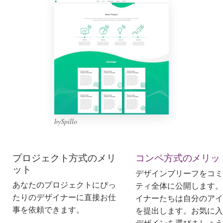
デ
ザ
イ
ン
を
依
頼
す
る
ロゴデザイン
bySpillo
名刺
プロジェクト方式のメリ
コンペ方式のメリッ
ット
Webデザイン
デザインブリーフをコミ
あなたのプロジェクトにぴっ
ティ全体に公開します。
ブランドガイドライン
たりのデザイナーに直接お仕
イナーたちは自分のアイ
事を依頼できます。
を提出します。お気に入
カテゴリー一覧
デザインを選びましょう