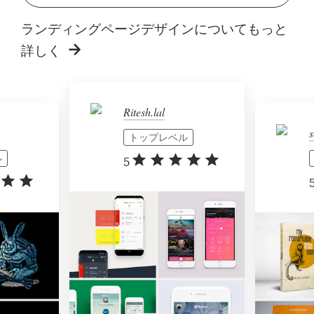
ランディングページデザインについてもっと
詳しく
Ritesh.lal
s
トップレベル
ル
5