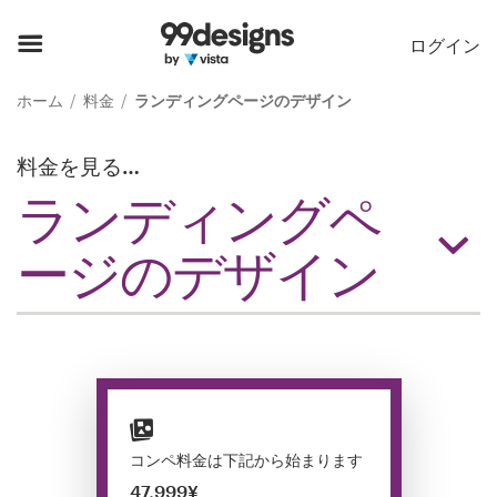
ホーム
ログイン
カカテゴリー一覧
ホーム
料金
ランディングページのデザイン
ご利用の流れ
料金を見る…
ランディングペ
デザイナーを探す
ージのデザイン
インスピレーション
99designs Pro
デ
ザ
コンペ料金は下記から始まります
イ
47,999¥
ン