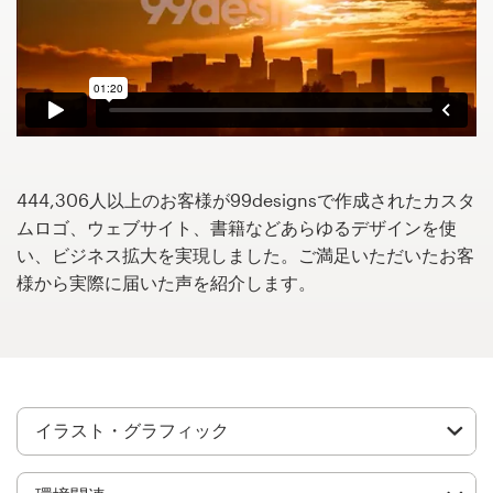
サ
ー
ビ
ス
デザインコンペ
1-to-1プロジェクト
444,306人以上のお客様が99designsで作成されたカスタ
ムロゴ、ウェブサイト、書籍などあらゆるデザインを使
デザイナーを探す
い、ビジネス拡大を実現しました。ご満足いただいたお客
様から実際に届いた声を紹介します。
インスピレーションを得る
99designs Studio
99designs Pro