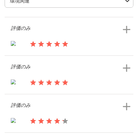
デ
ザ
イ
ン
評価のみ
を
依
頼
す
14年前
る
RadonDiva
評価のみ
ロゴデザイン
名刺
14年前
Jodwyer1
評価のみ
Webデザイン
イラスト・グラフィックデザインコン
ペを見る
ブランドガイドライン
14年前
カテゴリー一覧
BabyAuric