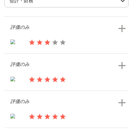
デ
ザ
イ
ン
評価のみ
を
依
頼
す
14年前
る
Dutcher
評価のみ
Tシャツデザインコンペを見る
ロゴデザイン
名刺
15年前
Tharte
評価のみ
Webデザイン
Tシャツデザインコンペを見る
ブランドガイドライン
15年前
カテゴリー一覧
BLKInsurance