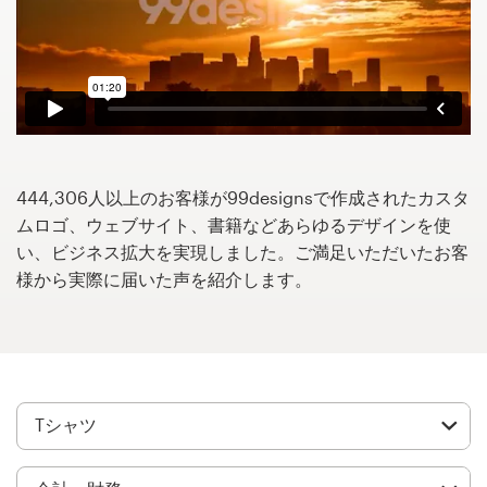
サ
ー
ビ
ス
デザインコンペ
1-to-1プロジェクト
444,306人以上のお客様が99designsで作成されたカスタ
ムロゴ、ウェブサイト、書籍などあらゆるデザインを使
デザイナーを探す
い、ビジネス拡大を実現しました。ご満足いただいたお客
様から実際に届いた声を紹介します。
インスピレーションを得る
99designs Studio
99designs Pro