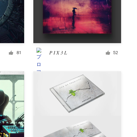
アイコン・ボタン
Facebookカバー写真
P I X 3 L
81
52
バナー広告
ポスター
カタログ