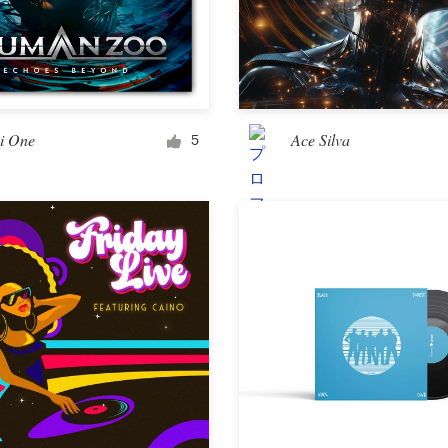
i One
Ace Silva
5