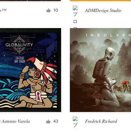
販促品
lp™
ADMDesign Studio
10
ステッカー・シール
アート＆イラスト
イラスト・グラフィック
キャラクター・マスコット
3D
パッケージ＆ラベル
e Antonio Varela
Fredrick Richard
43