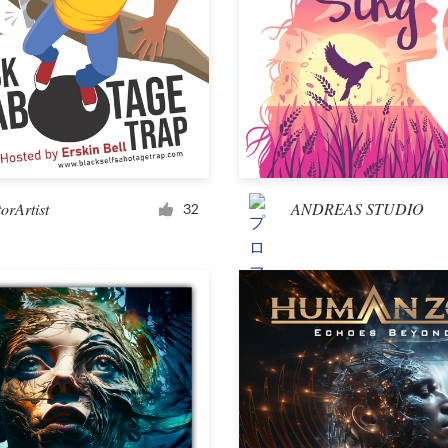
orArtist
ANDREAS STUDIO
32