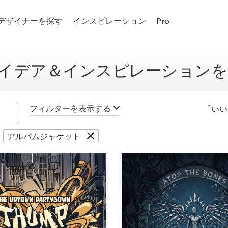
ロゴデザイン
デザイナーを探す
インスピレーション
Pro
ロゴ＆SNSセット
イデア＆インスピレーションを
ロゴ＆名刺
名刺
フィルターを表示する
「い
ロゴ＆ブランドガイドライン
：
アルバムジャケット
Brand starter pack
ウェブ＆アプリ
Webデザイン