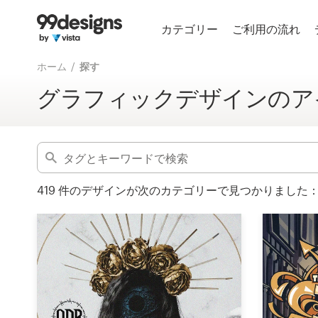
ホーム
カテゴリー
ご利用の流れ
詳細検索
カカテゴリー一覧
ホーム
探す
検索フィルターを解除
グラフィックデザインのア
ご利用の流れ
デザイナーを探す
インスピレーション
419
件のデザインが次のカテゴリーで見つかりました
99designs Pro
デ
ザ
イ
ン