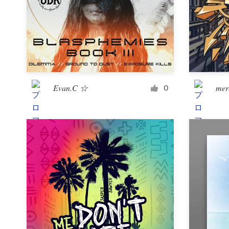
サ
ー
ビ
ス
デザインコンペ
Evan.C ☆
mer
0
1-to-1プロジェクト
デザイナーを探す
インスピレーションを得る
99designs Studio
99designs Pro