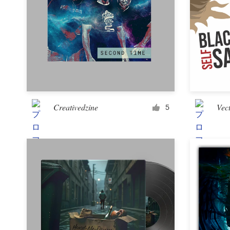
Creativedzine
Vect
5