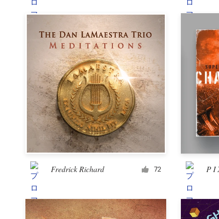
料金
デザイナーになる
ブログ
Fredrick Richard
P I 
72