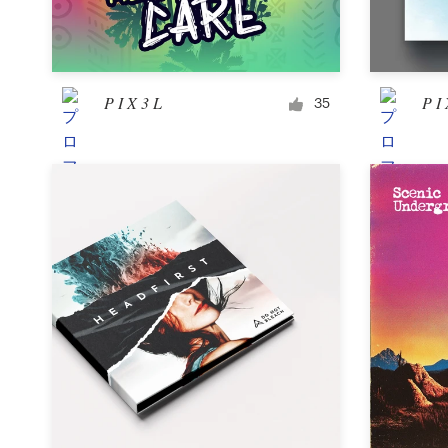
デ
ザ
イ
ン
P I X 3 L
P I 
35
を
依
頼
す
る
ロゴデザイン
名刺
Webデザイン
ブランドガイドライン
カテゴリー一覧