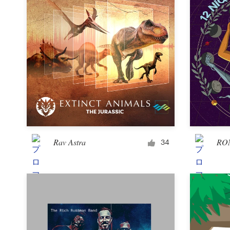
Rav Astra
RON
34