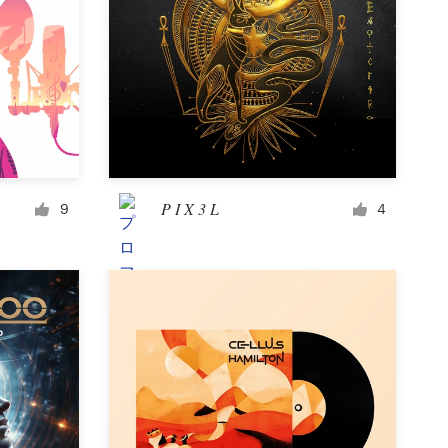
P I X 3 L
9
4