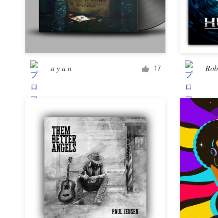
a y a n
Rob
17