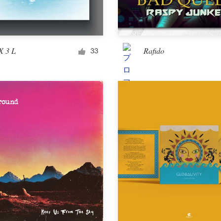
カーラッピング
X 3 L
Rafido
33
メール
メニュー
アルバムジャケット
衣料品＆販促品
Tシャツ