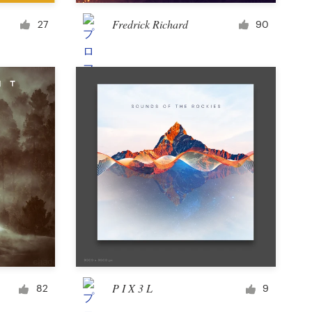
コップ・マグカップ
Fredrick Richard
27
90
その他衣料品・販促品
挨拶状・招待状
タトゥー
その他アート・イラスト
P I X 3 L
82
9