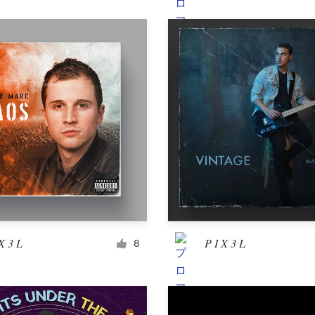
商品パッケージ
その他パッケージ・ラベル
書籍＆雑誌
書籍表紙
書籍写植・組版
その他書籍・雑誌
X 3 L
P I X 3 L
8
その他