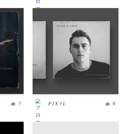
商品ラベル
雑誌表紙
書籍写植・イメージ画組版
P I X 3 L
7
6