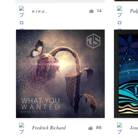
n i n a .
Pu
14
サ
ポ
ー
ト
+1 800 513 1678
ヘルプセンター
リ
ソ
ー
ス
Fredrick Richard
Jos
86