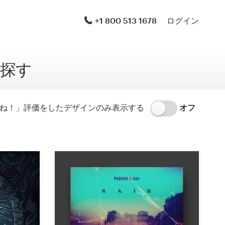
ロゴ＆ブランディングセット
+1 800 513 1678
ログイン
ロゴ＆ホームページ
探す
ブランドガイドライン
文房具
いね！」評価をしたデザインのみ表示する
オフ
ロゴ＆製品パッケージ
Brand launch pack
WordPressテーマ