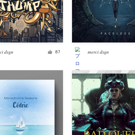
ランディングページのデザイン
アプリ
ci dsgn
merci dsgn
87
SNSページ
その他ウェブ・アプリ
ビジネス＆広告
はがき・チラシ・各種印刷物
インフォグラフィック