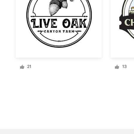
デ
ザ
イ
ン
を
依
頼
す
る
21
13
ロゴデザイン
名刺
Webデザイン
ブランドガイドライン
カテゴリー一覧