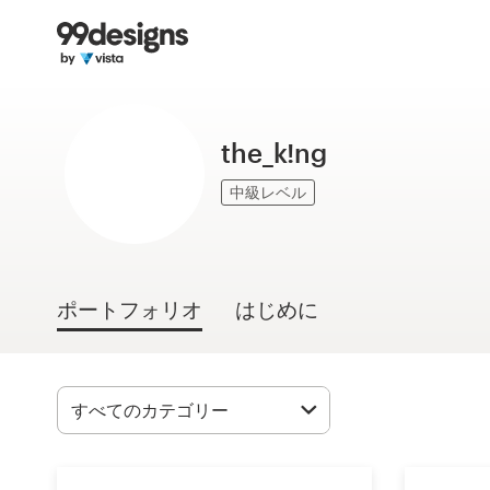
ホーム
カカテゴリー一覧
the_k!ng
ご利用の流れ
中級レベル
デザイナーを探す
インスピレーション
ポートフォリオ
はじめに
99designs Pro
デ
ザ
イ
ン