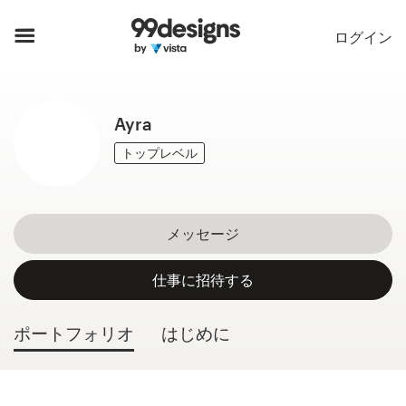
ホーム
ログイン
カカテゴリー一覧
Ayra
ご利用の流れ
トップレベル
デザイナーを探す
インスピレーション
メッセージ
99designs Pro
仕事に招待する
ポートフォリオ
はじめに
デ
ザ
イ
ン