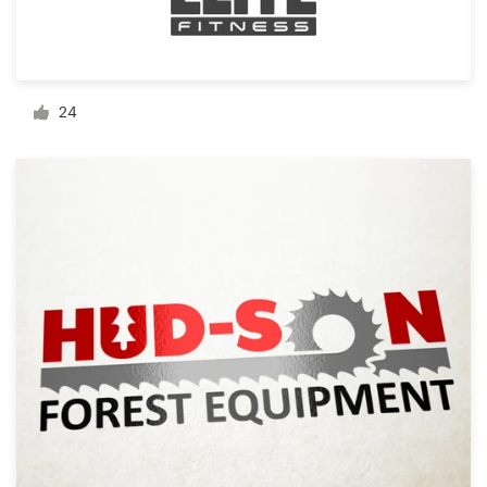
サ
24
ポ
ー
ト
+1 800 513 1678
ヘルプセンター
リ
ソ
ー
ス