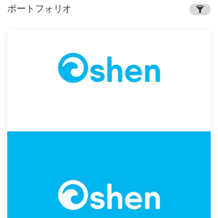
ポートフォリオ
サ
ー
ビ
ス
デザインコンペ
1-to-1プロジェクト
デザイナーを探す
インスピレーションを得る
99designs Studio
99designs Pro