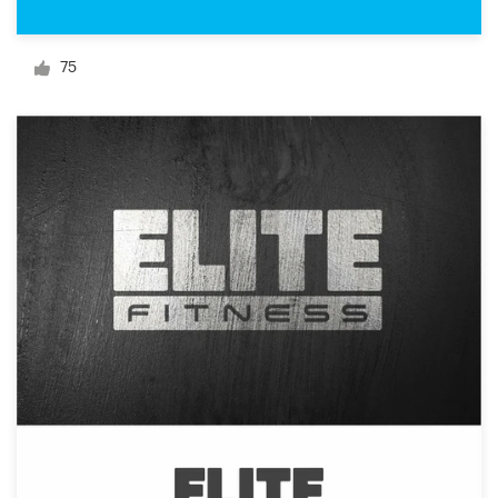
デ
ザ
75
イ
ン
を
依
頼
す
る
ロゴデザイン
名刺
Webデザイン
ブランドガイドライン
カテゴリー一覧