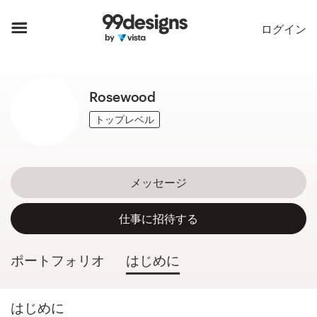
ホーム
ログイン
カカテゴリー一覧
Rosewood
ご利用の流れ
トップレベル
デザイナーを探す
インスピレーション
メッセージ
99designs Pro
仕事に招待する
ポートフォリオ
はじめに
デ
ザ
イ
はじめに
ン