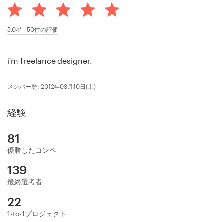
サ
ー
ビ
5.0
星 -
50
件の評価
ス
i'm freelance designer.
デザインコンペ
メンバー歴: 2012年03月10日(土)
1-to-1プロジェクト
経験
デザイナーを探す
81
インスピレーションを得る
優勝したコンペ
99designs Studio
139
最終選考者
99designs Pro
22
1-to-1プロジェクト