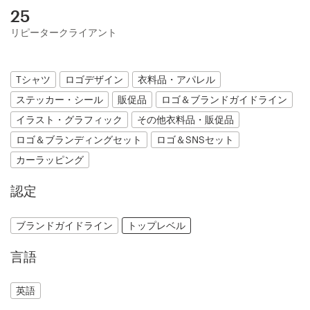
25
デ
リピータークライアント
ザ
イ
ン
を
Tシャツ
ロゴデザイン
衣料品・アパレル
依
ステッカー・シール
販促品
ロゴ＆ブランドガイドライン
頼
す
イラスト・グラフィック
その他衣料品・販促品
る
ロゴ＆ブランディングセット
ロゴ＆SNSセット
カーラッピング
ロゴデザイン
認定
名刺
ブランドガイドライン
トップレベル
Webデザイン
言語
ブランドガイドライン
英語
カテゴリー一覧