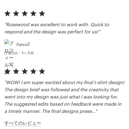
料金
デザイナーになる
"Rosewood was excellent to work with. Quick to
respond and the design was perfect for us!"
ブログ
bspeaZ
評価済み：5ヶ月前
"WOW! I am super excited about my final t-shirt design!
The design brief was followed and the creativity that
went into my design was just what I was looking for.
The suggested edits based on feedback were made in
a timely manner. The final designs prese..."
すべてのレビュー