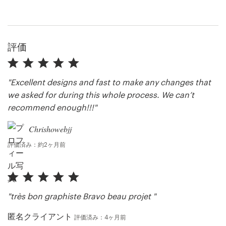
サ
評価
ポ
ー
ト
"Excellent designs and fast to make any changes that
we asked for during this whole process. We can’t
+1 800 513 1678
recommend enough!!!"
ヘルプセンター
Chrishowebjj
評価済み：約2ヶ月前
リ
ソ
ー
"très bon graphiste Bravo beau projet "
ス
匿名クライアント
評価済み：4ヶ月前