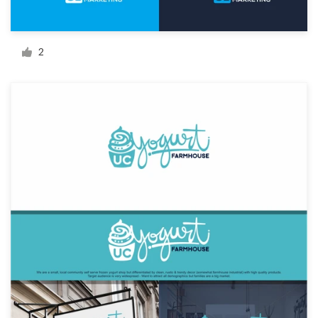
2
サ
ポ
ー
ト
+1 800 513 1678
ヘルプセンター
リ
ソ
ー
ス