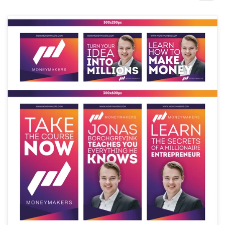
サ
ー
ビ
ス
デザインコンペ
1-to-1プロジェクト
デザイナーを探す
インスピレーションを得る
99designs Studio
99designs Pro