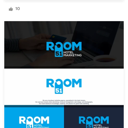
デ
10
ザ
イ
ン
を
依
頼
す
る
ロゴデザイン
名刺
Webデザイン
ブランドガイドライン
カテゴリー一覧