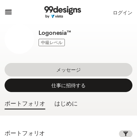
ホーム
ログイン
カカテゴリー一覧
Logonesia™
ご利用の流れ
中級レベル
デザイナーを探す
メッセージ
インスピレーション
仕事に招待する
99designs Pro
ポートフォリオ
はじめに
デ
ザ
イ
ポートフォリオ
ン