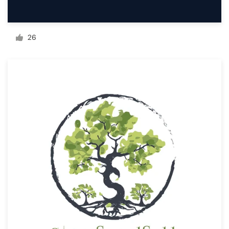
26
サ
ポ
ー
ト
+1 800 513 1678
ヘルプセンター
リ
ソ
ー
ス