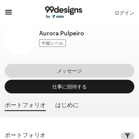
ホーム
ログイン
カカテゴリー一覧
Aurora Pulpeiro
ご利用の流れ
中級レベル
デザイナーを探す
メッセージ
インスピレーション
仕事に招待する
99designs Pro
ポートフォリオ
はじめに
デ
ザ
イ
ポートフォリオ
ン