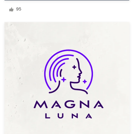
デ
95
ザ
イ
ン
を
依
頼
す
る
ロゴデザイン
名刺
Webデザイン
ブランドガイドライン
カテゴリー一覧