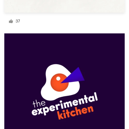
37
サ
ポ
ー
ト
+1 800 513 1678
ヘルプセンター
リ
ソ
ー
ス