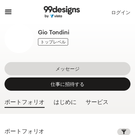
ホーム
ログイン
カカテゴリー一覧
Gio Tondini
ご利用の流れ
トップレベル
デザイナーを探す
メッセージ
インスピレーション
仕事に招待する
99designs Pro
ポートフォリオ
はじめに
サービス
デ
ザ
イ
ポートフォリオ
ン