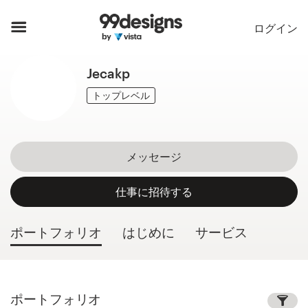
ホーム
ログイン
カカテゴリー一覧
Jecakp
ご利用の流れ
トップレベル
デザイナーを探す
メッセージ
インスピレーション
仕事に招待する
99designs Pro
ポートフォリオ
はじめに
サービス
デ
ザ
イ
ポートフォリオ
ン