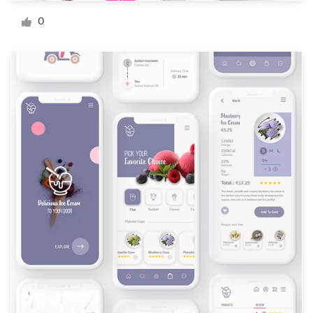
デ
0
ザ
イ
ン
を
依
頼
す
る
ロゴデザイン
名刺
Webデザイン
ブランドガイドライン
カテゴリー一覧