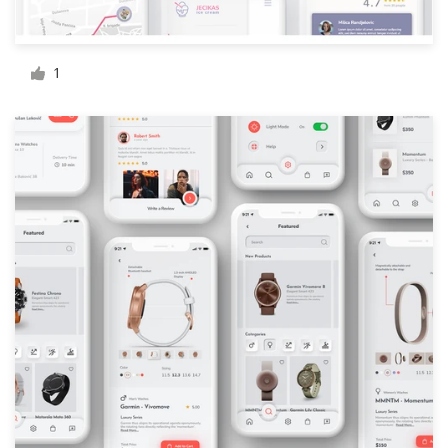
1
サ
ポ
ー
ト
+1 800 513 1678
ヘルプセンター
リ
ソ
ー
ス