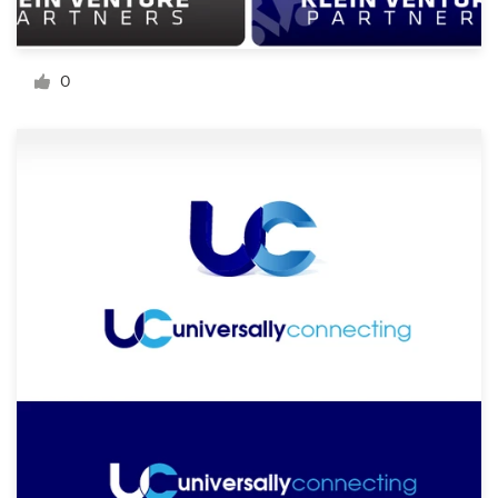
0
サ
ポ
ー
ト
+1 800 513 1678
ヘルプセンター
リ
ソ
ー
ス