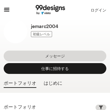
ホーム
ログイン
カカテゴリー一覧
jemarc2004
ご利用の流れ
初級レベル
デザイナーを探す
メッセージ
インスピレーション
仕事に招待する
99designs Pro
ポートフォリオ
はじめに
デ
ザ
イ
ポートフォリオ
ン