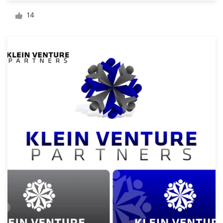
デ
14
ザ
イ
ン
を
依
頼
す
る
ロゴデザイン
名刺
Webデザイン
ブランドガイドライン
カテゴリー一覧