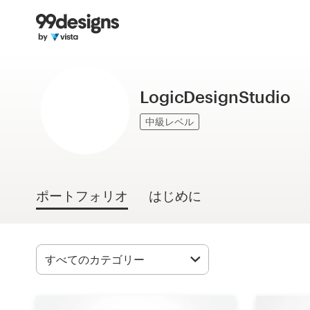
ホーム
カカテゴリー一覧
LogicDesignStudio
ご利用の流れ
中級レベル
デザイナーを探す
インスピレーション
ポートフォリオ
はじめに
99designs Pro
デ
ザ
イ
ン