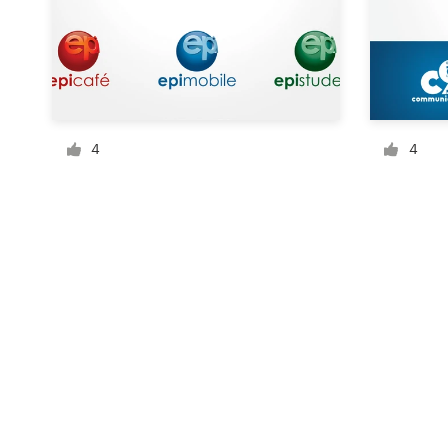
サ
ポ
ー
4
4
ト
+1 800 513 1678
ヘルプセンター
リ
ソ
ー
ス