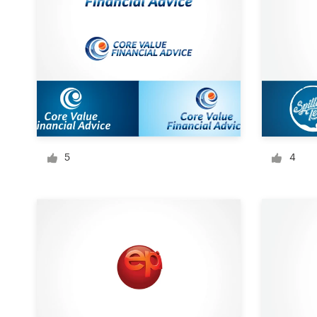
デ
ザ
イ
ン
を
依
頼
す
る
5
4
ロゴデザイン
名刺
Webデザイン
ブランドガイドライン
カテゴリー一覧