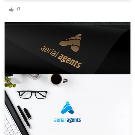
デ
17
ザ
イ
ン
を
依
頼
す
る
ロゴデザイン
名刺
Webデザイン
ブランドガイドライン
カテゴリー一覧