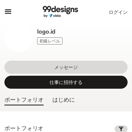
ホーム
ログイン
カカテゴリー一覧
logo.id
ご利用の流れ
初級レベル
デザイナーを探す
メッセージ
インスピレーション
仕事に招待する
99designs Pro
ポートフォリオ
はじめに
デ
ザ
イ
ポートフォリオ
ン