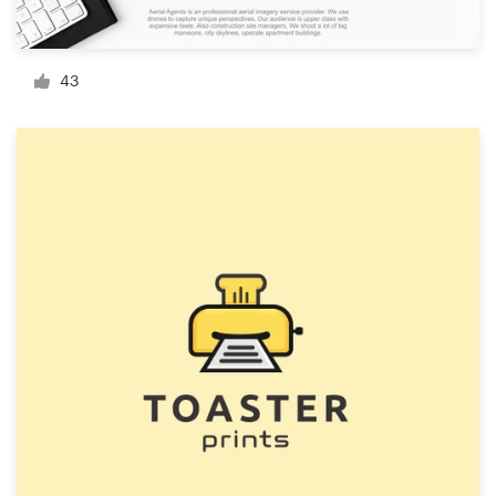
43
サ
ポ
ー
ト
+1 800 513 1678
ヘルプセンター
リ
ソ
ー
ス