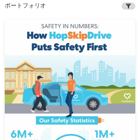
ポートフォリオ
サ
ー
ビ
ス
デザインコンペ
1-to-1プロジェクト
デザイナーを探す
インスピレーションを得る
99designs Studio
99designs Pro