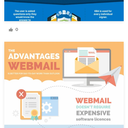
サ
0
ポ
ー
ト
+1 800 513 1678
ヘルプセンター
リ
ソ
ー
ス