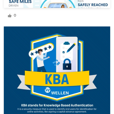
デ
ザ
0
イ
ン
を
依
頼
す
る
ロゴデザイン
名刺
Webデザイン
ブランドガイドライン
カテゴリー一覧