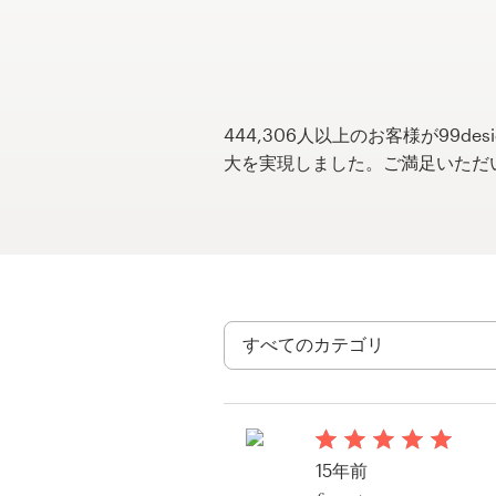
サ
ー
ビ
ス
444,306人以上のお客様が99
デザインコンペ
大を実現しました。ご満足いただ
1-to-1プロジェクト
デザイナーを探す
インスピレーションを得る
99designs Studio
99designs Pro
15年前