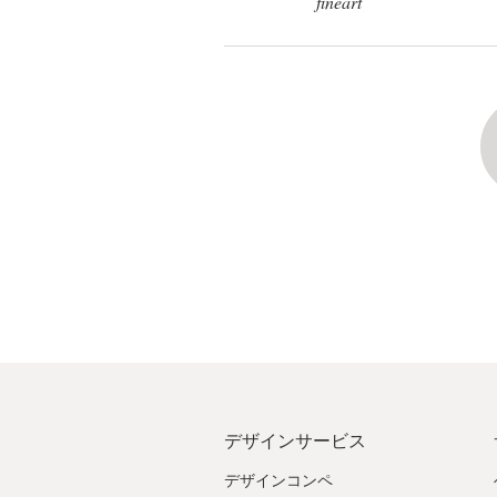
fineart
デ
ロゴデザインコンペを
ザ
イ
ン
を
依
頼
す
る
ロゴデザイン
名刺
Webデザイン
ブランドガイドライン
デザインサービス
デザインコンペ
カテゴリー一覧