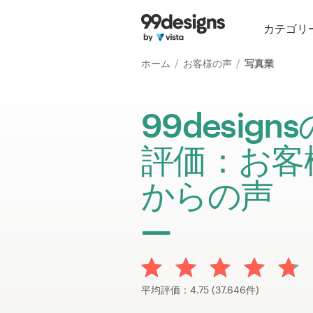
ホーム
カテゴリ
カカテゴリー一覧
ホーム
お客様の声
写真業
ご利用の流れ
99designs
デザイナーを探す
評価：お客
インスピレーション
からの声
99designs Pro
デ
ザ
平均評価：4.75 (37,646件)
イ
ン