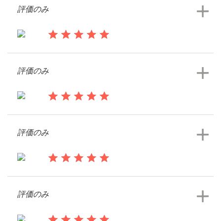
評価のみ
ロゴデザインコンペを見る
サ
13年前
ポ
Stephenfrancis3
ー
評価のみ
ト
ロゴデザインコンペを見る
+1 800 513 1678
13年前
Michelle.shervino
ヘルプセンター
評価のみ
13年前
リ
ソ
RobbieLePommie
ー
評価のみ
ロゴデザインコンペを見る
ス