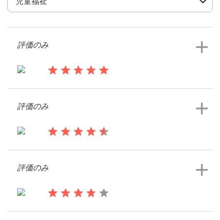
デ
ザ
イ
ン
評価のみ
を
依
頼
す
13年前
る
Georga
評価のみ
ロゴデザインコンペを見る
ロゴデザイン
名刺
13年前
Kawad
評価のみ
Webデザイン
ロゴデザインコンペを見る
ブランドガイドライン
13年前
カテゴリー一覧
OKHOMYK7