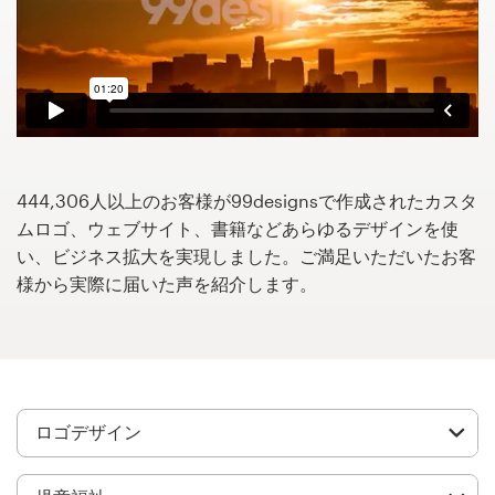
サ
ー
ビ
ス
デザインコンペ
1-to-1プロジェクト
444,306人以上のお客様が99designsで作成されたカスタ
ムロゴ、ウェブサイト、書籍などあらゆるデザインを使
デザイナーを探す
い、ビジネス拡大を実現しました。ご満足いただいたお客
様から実際に届いた声を紹介します。
インスピレーションを得る
99designs Studio
99designs Pro