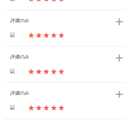
料金
13年前
Cincynancy
デザイナーになる
評価のみ
ロゴデザインコンペを見る
ブログ
13年前
Gray.tania
評価のみ
ロゴデザインコンペを見る
13年前
Zanetaevans
評価のみ
ロゴデザインコンペを見る
13年前
Amomslovelc