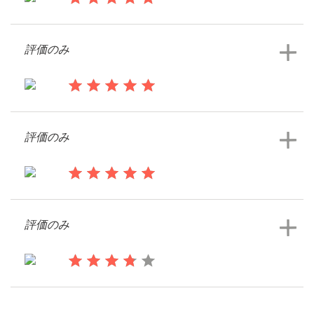
料金
13年前
Cyndamico
デザイナーになる
評価のみ
ロゴデザインコンペを見る
ブログ
14年前
Botanicals1
評価のみ
14年前
AngelaC1
評価のみ
ロゴデザインコンペを見る
14年前
Denisegriswold