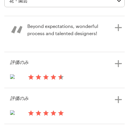
デ
ザ
イ
ン
Beyond expectations, wonderful
を
process and talented designers!
依
頼
す
る
10年前
評価のみ
提供元：
Feefo
ロゴデザイン
名刺
13年前
Beverlysofmidway
評価のみ
Webデザイン
ロゴデザインコンペを見る
ブランドガイドライン
13年前
カテゴリー一覧
Smiling Arrangements