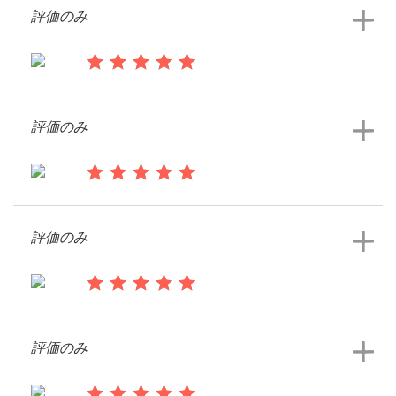
評価のみ
ロゴデザインコンペを見る
サ
13年前
ポ
Lisaoshea71
ー
評価のみ
ト
ロゴデザインコンペを見る
+1 800 513 1678
13年前
Sjl1
ヘルプセンター
評価のみ
ロゴデザインコンペを見る
13年前
リ
ソ
Margarita6759
ー
評価のみ
ロゴデザインコンペを見る
ス