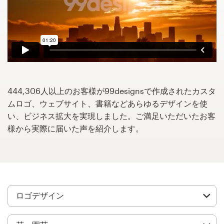
サ
ー
ビ
ス
デザインコンペ
1-to-1プロジェクト
444,306人以上のお客様が99designsで作成されたカスタ
ムロゴ、ウェブサイト、書籍などあらゆるデザインを使
デザイナーを探す
い、ビジネス拡大を実現しました。ご満足いただいたお客
様から実際に届いた声を紹介します。
インスピレーションを得る
99designs Studio
99designs Pro